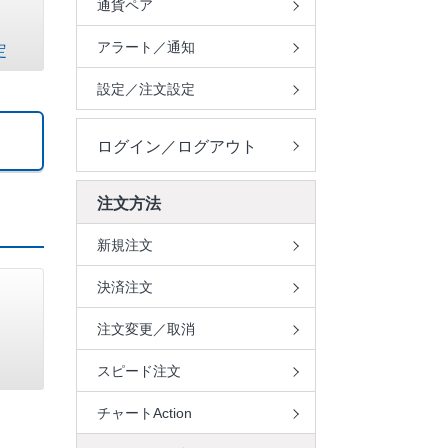
通貨ペア
アラート／通知
定
設定／注文設定
ログイン／ログアウト
注文方法
新規注文
決済注文
注文変更／取消
スピード注文
チャートAction