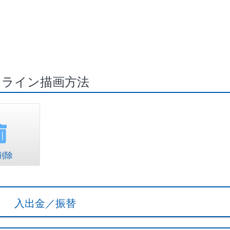
ライン描画方法
削除
入出金／振替