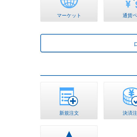
マーケット
通貨
新規注文
決済