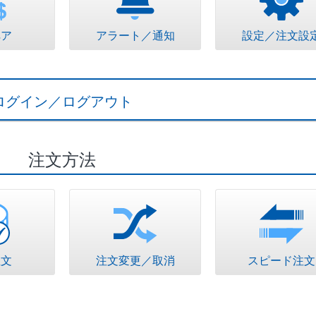
ペア
アラート／通知
設定／注文設
ログイン／ログアウト
注文方法
注文
注文変更／取消
スピード注文