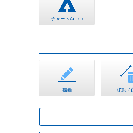
チャートAction
描画
移動／