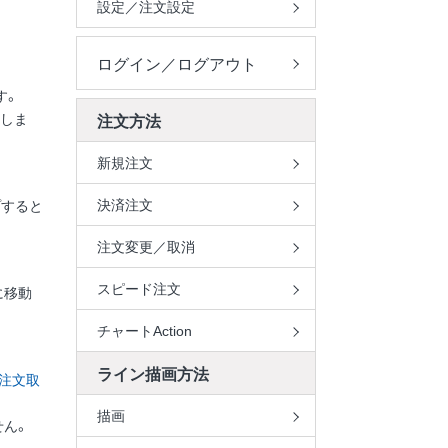
設定／注文設定
ログイン／ログアウト
す。
示しま
注文方法
新規注文
決済注文
プすると
注文変更／取消
スピード注文
に移動
チャートAction
ライン描画方法
注文取
描画
せん。