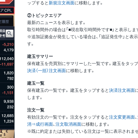
ップすると
新規注文画面
に移動します。
②トピックエリア
最新のニュースを表示します。
取引時間外の場合は「■現在取引時間外です■」と表示しま
※追加証拠金が発生している場合は、「追証発生中」と表
す。
建玉サマリー
保有建玉を売買別にサマリーした一覧です。建玉をタッ
決済（一括）注文画面
に移動します。
建玉一覧
保有建玉の一覧です。 建玉をタップすると
決済注文画面
します。
注文一覧
有効注文の一覧です。 注文をタップすると
注文変更画面
、
消⇒成行画面
、
注文取消画面
に移動します。
※既に約定または失効している注文は一覧に表示されま