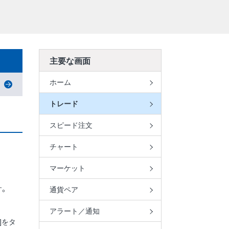
主要な画面
ホーム
トレード
スピード注文
チャート
マーケット
す。
通貨ペア
アラート／通知
]をタ