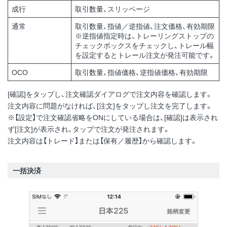
成行
取引数量、スリッページ
通常
取引数量、指値／逆指値、注文価格、有効期限
※逆指値指定時は、トレーリングストップの
チェックボックスをチェックし、トレール幅
を設定するとトレール注文が発注可能です。
OCO
取引数量、指値価格、逆指値価格、有効期限
[確認]をタップし、注文確認ダイアログで注文内容を確認します。
注文内容に問題がなければ、[注文]をタップし注文を完了します。
※【設定】で注文確認省略をONにしている場合は、[確認]は表示され
ず[注文]が表示され、タップで注文が発注されます。
注文内容は【トレード】または【保有／履歴】から確認します。
一括決済