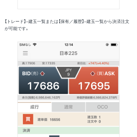
【トレード】–建玉一覧または【保有／履歴】–建玉一覧から決済注文
が可能です。