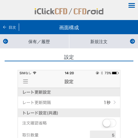
画面構成
目次
保有／履歴
新規注文
設定