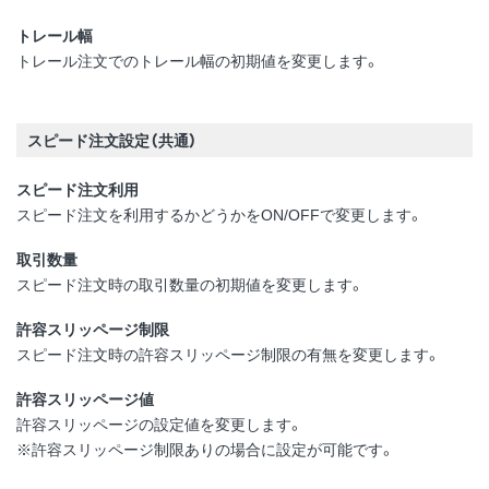
トレール幅
トレール注文でのトレール幅の初期値を変更します。
スピード注文設定（共通）
スピード注文利用
スピード注文を利用するかどうかをON/OFFで変更します。
取引数量
スピード注文時の取引数量の初期値を変更します。
許容スリッページ制限
スピード注文時の許容スリッページ制限の有無を変更します。
許容スリッページ値
許容スリッページの設定値を変更します。
※許容スリッページ制限ありの場合に設定が可能です。