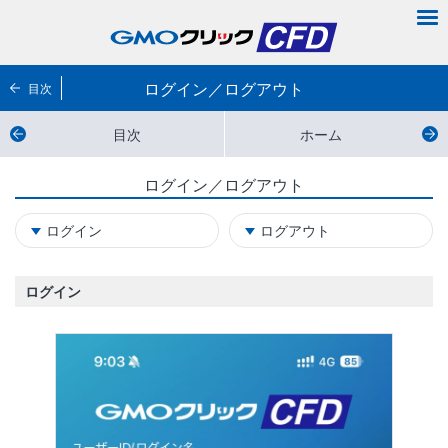
ログイン／ログアウト
目次
目次
ホーム
ログイン／ログアウト
ログイン
ログアウト
ログイン