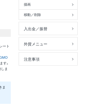
描画
移動／削除
入出金／振替
外貨メニュー
要レート
GMO
注意事項
ます。
動しま
きま