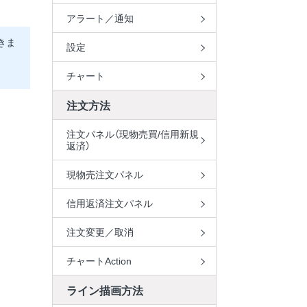
アラート／通知
きま
設定
チャート
注文方法
注文パネル（現物売買/信用新規
返済）
現物売注文パネル
信用返済注文パネル
注文変更／取消
チャートAction
ライン描画方法