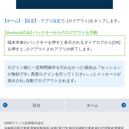
【ホーム】－【設定】－アプリ設定
で、[ログアウト]をタップします。
【Androidのみ】バックキーからのログアウトも可能
端末本体のバックキーを押すと表示されるダイアログから[OK]
を押すと、ログアウトされアプリが終了します。
ログイン後に一定時間操作を行わなかった場合は、「セッション
が無効です。再度ログインを行ってください。」とメッセージが
表示され、自動でログアウトされます。
目次
ホーム
GMOクリック証券株式会社
金融商品取引業者 関東財務局長（金商）第77号 商品先物取引業者 銀行代理業者 関東財