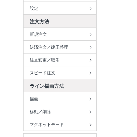
設定
注文方法
新規注文
決済注文／建玉整理
注文変更／取消
スピード注文
ライン描画方法
描画
移動／削除
マグネットモード