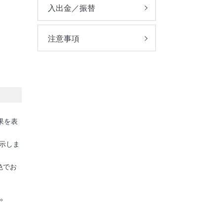
入出金／振替
注意事項
果を表
表示しま
色でお
。